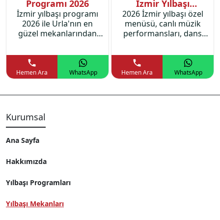
Programı 2026
İzmir Yılbaşı
İzmir yılbaşı programı
2026 İzmir yılbaşı özel
Programı 2026
2026 ile Urla'nın en
menüsü, canlı müzik
güzel mekanlarından
performansları, dans
Gaia Urla'da özel yılbaşı
showları ve dahası
menüsü ve muhteşem
İnciraltı Martı
bir yılbaşı partisi sizi
Restaurant'ta
bekliyor.
unutulmaz bir program
Hemen Ara
WhatsApp
Hemen Ara
WhatsApp
sizleri bekliyor.
Kurumsal
Ana Sayfa
Hakkımızda
Yılbaşı Programları
Yılbaşı Mekanları