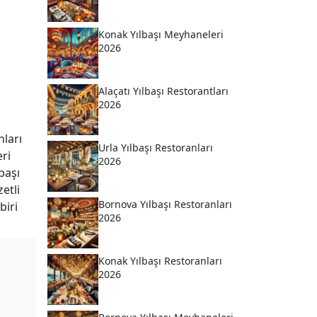
Konak Yılbaşı Meyhaneleri
2026
Alaçatı Yılbaşı Restorantları
2026
nları
Urla Yılbaşı Restoranları
eri
2026
başı
etli
Bornova Yılbaşı Restoranları
biri
2026
Konak Yılbaşı Restoranları
2026