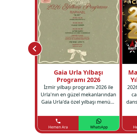
el İzmir
Gaia Urla Yılbaşı
Ma
ramı 2026
Programı 2026
Yı
ini Ramada by
İzmir yılbaşı programı 2026 ile
2026
aha’nın canlı
Urla'nın en güzel mekanlarından
ca
lamaya hazır
Gaia Urla'da özel yılbaşı menüsü
dans
et ve eğlence
ve muhteşem bir yılbaşı partisi
Mar
 gece sizleri
sizi bekliyor.
bi
r.
WhatsApp
Hemen Ara
WhatsApp
H