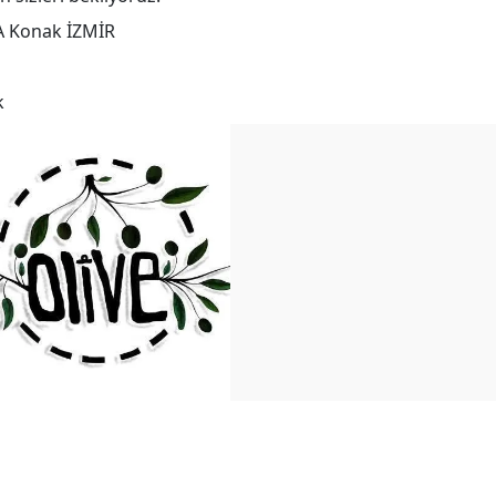
/A Konak İZMİR
k