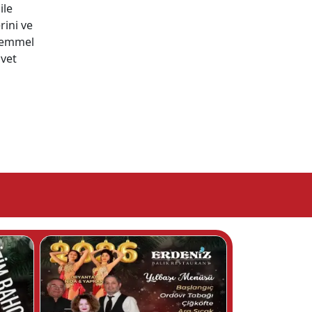
ile
rini ve
ükemmel
avet