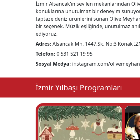
İzmir Alsancak’ın sevilen mekanlarından Olive
konuklarına unutulmaz bir deneyim sunuyor. 
taptaze deniz ürünlerini sunan Olive Meyhane
bir seçenek. Müzik eşliğinde, unutulmaz anıla
ediyoruz.
Adres:
Alsancak Mh. 1447.Sk. No:3 Konak İ
Telefon:
0 531 521 19 95
Sosyal Medya:
instagram.com/olivemeyha
İzmir Yılbaşı Programları