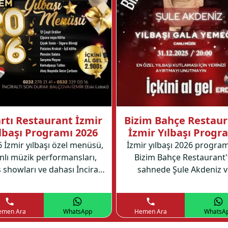
rtı Restaurant İzmir
Bizim Bahçe Restau
lbaşı Programı 2026
İzmir Yılbaşı Progr
2026
 İzmir yılbaşı özel menüsü,
İzmir yılbaşı 2026 program
nlı müzik performansları,
Bizim Bahçe Restaurant'
 showları ve dahası İnciraltı
sahnede Şule Akdeniz v
tı Restaurant'ta unutulmaz
Erdoğan'ın canlı
r program sizleri bekliyor.
performanslarıyla müziğe
eğlenceye doyacaksınız
emen Ara
WhatsApp
Hemen Ara
WhatsA