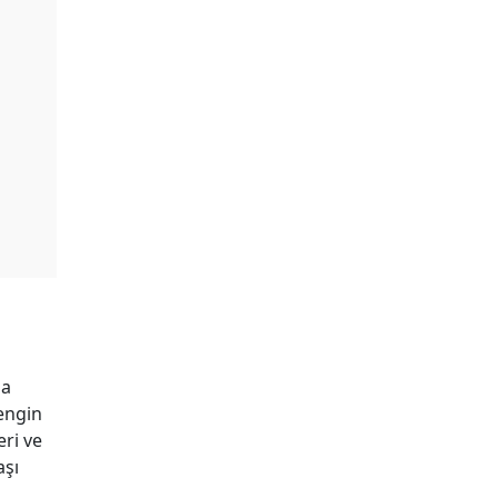
la
engin
eri ve
aşı