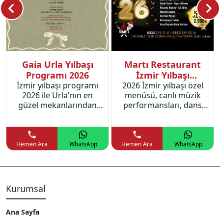
Gaia Urla Yılbaşı
Martı Restaurant
Programı 2026
İzmir Yılbaşı
İzmir yılbaşı programı
2026 İzmir yılbaşı özel
Programı 2026
2026 ile Urla'nın en
menüsü, canlı müzik
güzel mekanlarından
performansları, dans
Gaia Urla'da özel yılbaşı
showları ve dahası
menüsü ve muhteşem
İnciraltı Martı
bir yılbaşı partisi sizi
Restaurant'ta
bekliyor.
unutulmaz bir program
Hemen Ara
WhatsApp
Hemen Ara
WhatsApp
sizleri bekliyor.
Kurumsal
Ana Sayfa