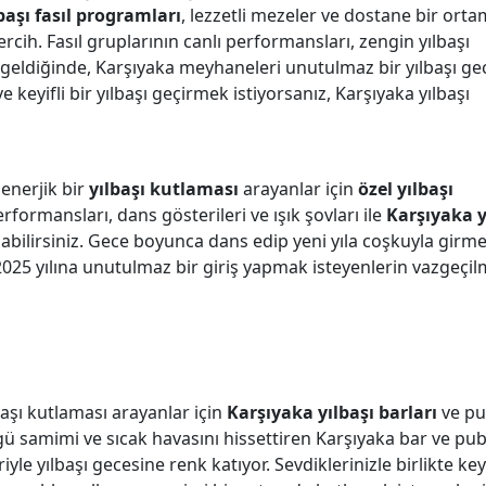
başı fasıl programları
, lezzetli mezeler ve dostane bir ort
ercih. Fasıl gruplarının canlı performansları, zengin yılbaşı
 geldiğinde, Karşıyaka meyhaneleri unutulmaz bir yılbaşı ge
ve keyifli bir yılbaşı geçirmek istiyorsanız, Karşıyaka yılbaşı
 enerjik bir
yılbaşı kutlaması
arayanlar için
özel yılbaşı
erformansları, dans gösterileri ve ışık şovları ile
Karşıyaka y
abilirsiniz. Gece boyunca dans edip yeni yıla coşkuyla girm
 2025 yılına unutulmaz bir giriş yapmak isteyenlerin vazgeçi
başı kutlaması arayanlar için
Karşıyaka yılbaşı barları
ve pu
ü samimi ve sıcak havasını hissettiren Karşıyaka bar ve publ
le yılbaşı gecesine renk katıyor. Sevdiklerinizle birlikte keyi