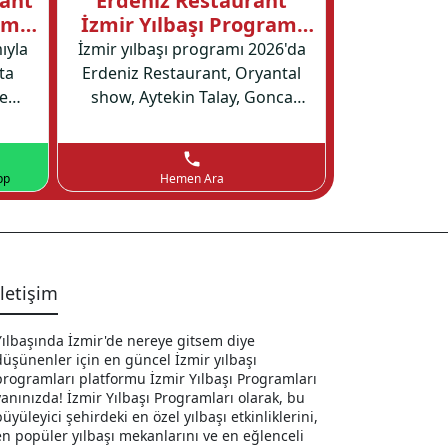
rant
Erdeniz Restaurant
İzmir Ba
amı
İzmir Yılbaşı Programı
Otel Yıl
2026
ıyla
İzmir yılbaşı programı 2026'da
İzmir Balç
ta
Erdeniz Restaurant, Oryantal
31.12.2025 - 
e
show, Aytekin Talay, Gonca
arasında Ser
Önen, Hakan Çeker’in canlı
alacağı u
 ve
performansları ve eşsiz bir
programı ile
.
menü ile sizleri bekliyor.
yılbaşı mekan
pp
Hemen Ara
Hemen Ara
yeni yılı kar
İletişim
Yılbaşında İzmir'de nereye gitsem diye
düşünenler için en güncel İzmir yılbaşı
programları platformu İzmir Yılbaşı Programları
yanınızda! İzmir Yılbaşı Programları olarak, bu
büyüleyici şehirdeki en özel yılbaşı etkinliklerini,
en popüler yılbaşı mekanlarını ve en eğlenceli