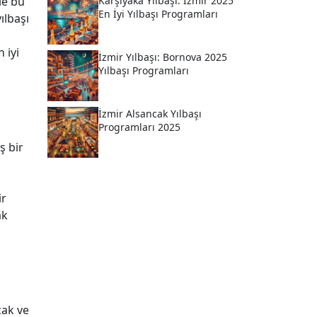
le bu
Karşıyaka Yılbaşı: İzmir 2025
En İyi Yılbaşı Programları
ılbaşı
 iyi
İzmir Yılbaşı: Bornova 2025
Yılbaşı Programları
İzmir Alsancak Yılbaşı
Programları 2025
ş bir
ir
ak
cak ve