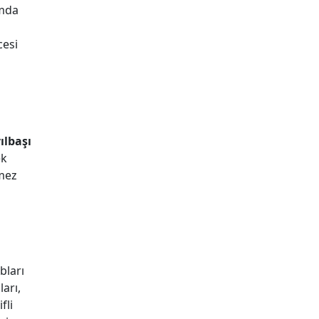
amda
cesi
ılbaşı
ek
lmez
bları
arı,
fli