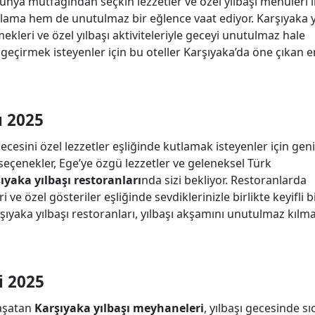
nya mutfağından seçkin lezzetler ve özel yılbaşı menüleri i
klama hem de unutulmaz bir eğlence vaat ediyor. Karşıyaka y
ekleri ve özel yılbaşı aktiviteleriyle geceyi unutulmaz hale
de geçirmek isteyenler için bu oteller Karşıyaka’da öne çıkan en
ı 2025
 gecesini özel lezzetler eşliğinde kutlamak isteyenler için geni
çenekler, Ege’ye özgü lezzetler ve geleneksel Türk
ıyaka yılbaşı restoranları
nda sizi bekliyor. Restoranlarda
ve özel gösteriler eşliğinde sevdiklerinizle birlikte keyifli b
ıyaka yılbaşı restoranları, yılbaşı akşamını unutulmaz kılm
i 2025
aşatan
Karşıyaka yılbaşı meyhaneleri
, yılbaşı gecesinde sı