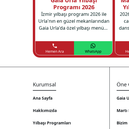
el İzmir
Gaia Urla Yılbaşı
Ma
ramı 2026
Programı 2026
Yı
ini Ramada by
İzmir yılbaşı programı 2026 ile
2026
aha’nın canlı
Urla'nın en güzel mekanlarından
ca
lamaya hazır
Gaia Urla'da özel yılbaşı menüsü
dans
et ve eğlence
ve muhteşem bir yılbaşı partisi
Mar
 gece sizleri
sizi bekliyor.
bi
r.
WhatsApp
Hemen Ara
WhatsApp
H
Kurumsal
Öne 
Ana Sayfa
Gaia U
Hakkımızda
Martı 
Yılbaşı Programları
Bizim 