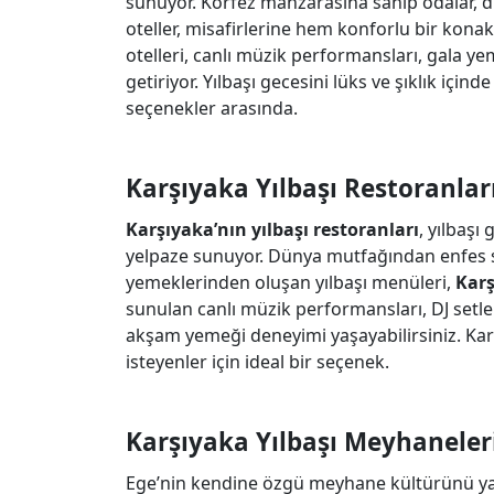
sunuyor. Körfez manzarasına sahip odalar, dü
oteller, misafirlerine hem konforlu bir kona
otelleri, canlı müzik performansları, gala yem
getiriyor. Yılbaşı gecesini lüks ve şıklık için
seçenekler arasında.
Karşıyaka Yılbaşı Restoranlar
Karşıyaka’nın yılbaşı restoranları
, yılbaşı
yelpaze sunuyor. Dünya mutfağından enfes se
yemeklerinden oluşan yılbaşı menüleri,
Karş
sunulan canlı müzik performansları, DJ setleri 
akşam yemeği deneyimi yaşayabilirsiniz. Karş
isteyenler için ideal bir seçenek.
Karşıyaka Yılbaşı Meyhaneler
Ege’nin kendine özgü meyhane kültürünü y