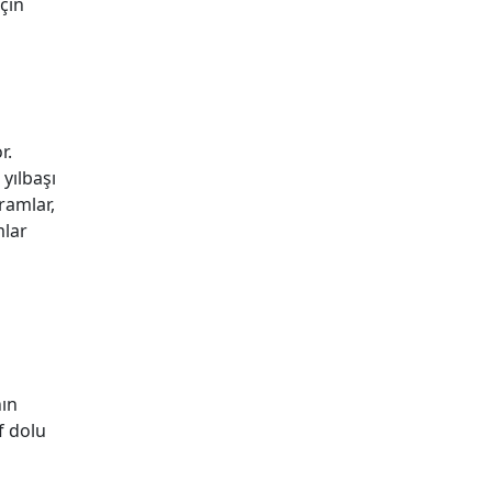
için
r.
 yılbaşı
ramlar,
mlar
nın
f dolu