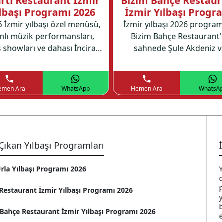
rtı Restaurant İzmir
Bizim Bahçe Restau
lbaşı Programı 2026
İzmir Yılbaşı Progr
2026
 İzmir yılbaşı özel menüsü,
İzmir yılbaşı 2026 program
nlı müzik performansları,
Bizim Bahçe Restaurant'
 showları ve dahası İnciraltı
sahnede Şule Akdeniz v
tı Restaurant'ta unutulmaz
Erdoğan'ın canlı
r program sizleri bekliyor.
performanslarıyla müziğe
eğlenceye doyacaksınız
emen Ara
WhatsApp
Hemen Ara
WhatsA
Çıkan Yılbaşı Programları
rla Yılbaşı Programı 2026
Restaurant İzmir Yılbaşı Programı 2026
Bahçe Restaurant İzmir Yılbaşı Programı 2026