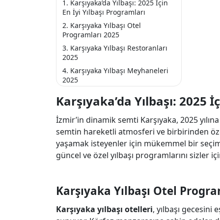
Karşıyaka’da Yılbaşı: 2025 İçin
En İyi Yılbaşı Programları
Karşıyaka Yılbaşı Otel
Programları 2025
Karşıyaka Yılbaşı Restoranları
2025
Karşıyaka Yılbaşı Meyhaneleri
2025
Karşıyaka Yılbaşı Barları 2025
Karşıyaka’da Yılbaşı: 2025 İç
Karşıyaka Sanatçılı Yılbaşı
Programları 2025
İzmir’in dinamik semti Karşıyaka, 2025 yılın
Karşıyaka 2025 En İyi Yılbaşı
semtin hareketli atmosferi ve birbirinden ö
Mekanları
yaşamak isteyenler için mükemmel bir seçi
güncel ve özel yılbaşı programlarını sizler içi
Karşıyaka Yılbaşı Otel Progra
Karşıyaka yılbaşı otelleri
, yılbaşı gecesini