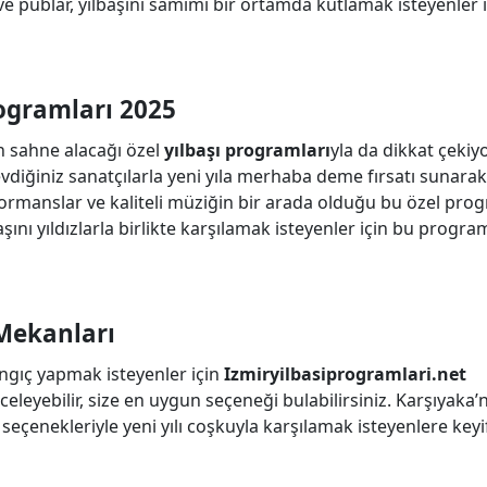
 ve publar, yılbaşını samimi bir ortamda kutlamak isteyenler 
rogramları 2025
ın sahne alacağı özel
yılbaşı programları
yla da dikkat çekiyo
evdiğiniz sanatçılarla yeni yıla merhaba deme fırsatı sunarak
formanslar ve kaliteli müziğin bir arada olduğu bu özel prog
aşını yıldızlarla birlikte karşılamak isteyenler için bu progra
 Mekanları
angıç yapmak isteyenler için
Izmiryilbasiprogramlari.net
eleyebilir, size en uygun seçeneği bulabilirsiniz. Karşıyaka’
eçenekleriyle yeni yılı coşkuyla karşılamak isteyenlere keyi