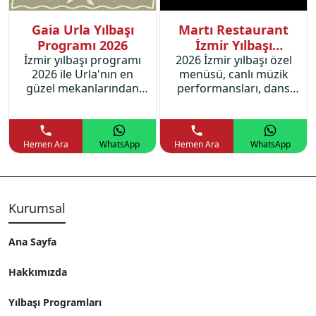
Gaia Urla Yılbaşı
Martı Restaurant
Programı 2026
İzmir Yılbaşı
İzmir yılbaşı programı
2026 İzmir yılbaşı özel
Programı 2026
2026 ile Urla'nın en
menüsü, canlı müzik
güzel mekanlarından
performansları, dans
Gaia Urla'da özel yılbaşı
showları ve dahası
menüsü ve muhteşem
İnciraltı Martı
bir yılbaşı partisi sizi
Restaurant'ta
bekliyor.
unutulmaz bir program
Hemen Ara
WhatsApp
Hemen Ara
WhatsApp
sizleri bekliyor.
Kurumsal
Ana Sayfa
Hakkımızda
Yılbaşı Programları