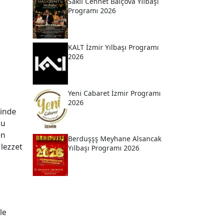
Saklı Cennet Balçova Yılbaşı
Programı 2026
KALT İzmir Yılbaşı Programı
2026
Yeni Cabaret İzmir Programı
2026
rinde
lu
en
Berduşşş Meyhane Alsancak
 lezzet
Yılbaşı Programı 2026
le