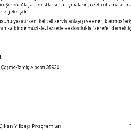
an Şerefe Alaçatı, dostlarla buluşmaların, özel kutlamaların 
ne gelmiştir.
unu yaşatırken, kaliteli servis anlayışı ve enerjik atmosferi
nın kalbinde müzikle, lezzetle ve dostlukla “şerefe” demek i
i
 Çeşme/İzmir, Alacatı 35930
i
Çıkan Yılbaşı Programları