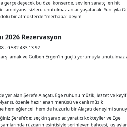
 gerçekleşecek bu özel konserde, sevilen sanatçı en hit
yici ambiyansı sizlere unutulmaz anlar yaşatacak. Yeni yıla 
 dolu bir atmosferde “merhaba” deyin!
mı 2026 Rezervasyon
08 - 0 532 433 13 92
de karşılamak ve Gülben Ergen'in güçlü yorumuyla unutulmaz 
nde yer alan Şerefe Alaçatı, Ege ruhunu müzik, lezzet ve keyif
iyansı, özenle hazırlanan menüsü ve canlı müzik
ine hem eğlenceli hem de huzurlu bir Alaçatı deneyimi sunuy
iniz Şerefe’de; seçkin şaraplar, yaratıcı kokteyller ve Ege
akşamlarında rüzgarın esintisiyle serinleyen bahçesi, kış ayla