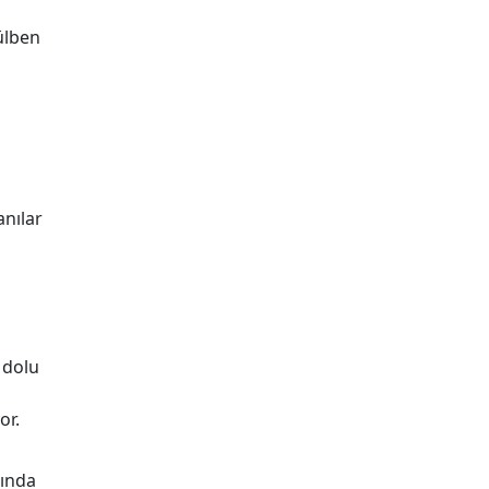
Gülben
anılar
 dolu
or.
rında