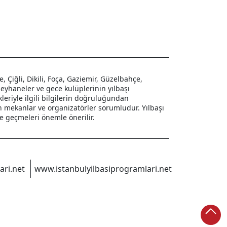
 Çiğli, Dikili, Foça, Gaziemir, Güzelbahçe,
 meyhaneler ve gece kulüplerinin yılbaşı
leriyle ilgili bilgilerin doğruluğundan
en mekanlar ve organizatörler sorumludur. Yılbaşı
ime geçmeleri önemle önerilir.
ari.net
www.istanbulyilbasiprogramlari.net