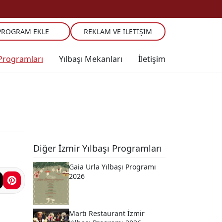
PROGRAM EKLE
REKLAM VE İLETIŞIM
 Programları
Yılbaşı Mekanları
İletişim
Diğer İzmir Yılbaşı Programları
Gaia Urla Yılbaşı Programı
2026
Martı Restaurant İzmir