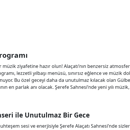
Programı
r müzik ziyafetine hazır olun! Alaçatı’nın benzersiz atmosfe
gramı, lezzetli yılbaşı menüsü, sınırsız eğlence ve müzik do
sunuyor. Bu özel geceyi daha da unutulmaz kılacak olan Gülb
ın en parlak anı olacak. Şerefe Sahnesi’nde yeni yılı müzik,
seri ile Unutulmaz Bir Gece
teşem sesi ve enerjisiyle Şerefe Alaçatı Sahnesi’nde sizler