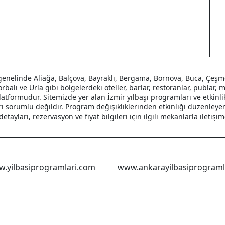
genelinde Aliağa, Balçova, Bayraklı, Bergama, Bornova, Buca, Çeşme,
orbalı ve Urla gibi bölgelerdeki oteller, barlar, restoranlar, publar,
latformudur. Sitemizde yer alan İzmir yılbaşı programları ve etkinlik
ları sorumlu değildir. Program değişikliklerinden etkinliği düzenley
tayları, rezervasyon ve fiyat bilgileri için ilgili mekanlarla iletiş
.yilbasiprogramlari.com
www.ankarayilbasiprograml