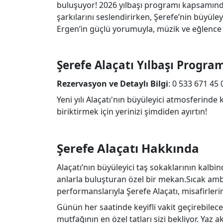
buluşuyor! 2026 yılbaşı programı kapsamında
şarkılarını seslendirirken, Şerefe’nin büyüle
Ergen’in güçlü yorumuyla, müzik ve eğlence
Şerefe Alaçatı Yılbaşı Progra
Rezervasyon ve Detaylı Bilgi
: 0 533 671 45 
Yeni yılı Alaçatı'nın büyüleyici atmosferin
biriktirmek için yerinizi şimdiden ayırtın!
Şerefe Alaçatı Hakkında
Alaçatı’nın büyüleyici taş sokaklarının kalbi
anlarla buluşturan özel bir mekan.Sıcak amb
performanslarıyla Şerefe Alaçatı, misafirler
Günün her saatinde keyifli vakit geçirebileceğ
mutfağının en özel tatları sizi bekliyor. Yaz 